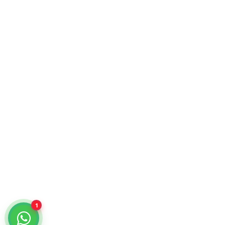
Atención comercial y catálogo especializado.
¿Cómo podemos ayudarte?
Selecciona un chat
Cotiza con nosotros
KiraTech
Me quiero dar de alta
KiraTech
1