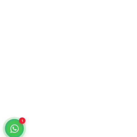
Atención comercial y catálogo especializado.
¿Cómo podemos ayudarte?
Selecciona un chat
Cotiza con nosotros
KiraTech
Me quiero dar de alta
KiraTech
1