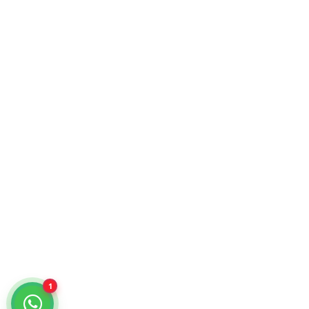
KiraTech © 2026. Tecnología para empresas.
Atención comercial y catálogo especializado.
¿Cómo podemos ayudarte?
Selecciona un chat
Cotiza con nosotros
KiraTech
Me quiero dar de alta
KiraTech
1