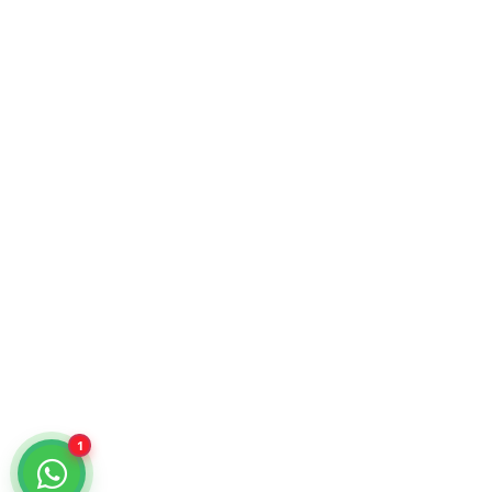
Atención comercial y catálogo especializado.
¿Cómo podemos ayudarte?
Selecciona un chat
Cotiza con nosotros
KiraTech
Me quiero dar de alta
KiraTech
1