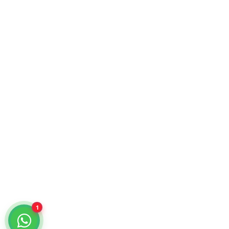
Atención comercial y catálogo especializado.
¿Cómo podemos ayudarte?
Selecciona un chat
Cotiza con nosotros
KiraTech
Me quiero dar de alta
KiraTech
1