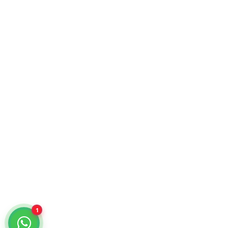
KiraTech © 2026. Tecnología para empresas.
Atención comercial y catálogo especializado.
¿Cómo podemos ayudarte?
Selecciona un chat
Cotiza con nosotros
KiraTech
Me quiero dar de alta
KiraTech
1