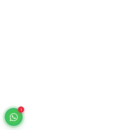
¿Cómo podemos ayudarte?
Selecciona un chat
Cotiza con nosotros
KiraTech
Me quiero dar de alta
KiraTech
1