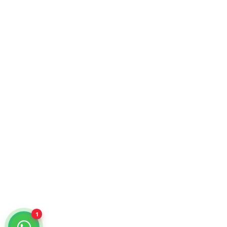
KiraTech © 2026. Tecnología para empresas.
Atención comercial y catálogo especializado.
¿Cómo podemos ayudarte?
Selecciona un chat
Cotiza con nosotros
KiraTech
Me quiero dar de alta
KiraTech
1