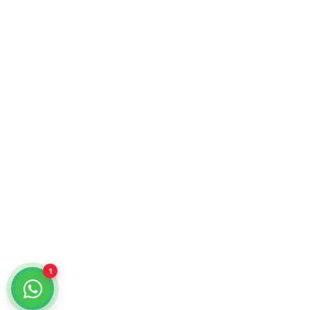
Atención comercial y catálogo especializado.
¿Cómo podemos ayudarte?
Selecciona un chat
Cotiza con nosotros
KiraTech
Me quiero dar de alta
KiraTech
1