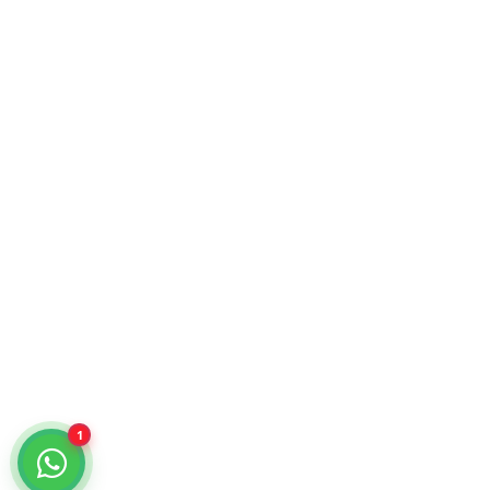
Atención comercial y catálogo especializado.
¿Cómo podemos ayudarte?
Selecciona un chat
Cotiza con nosotros
KiraTech
Me quiero dar de alta
KiraTech
1