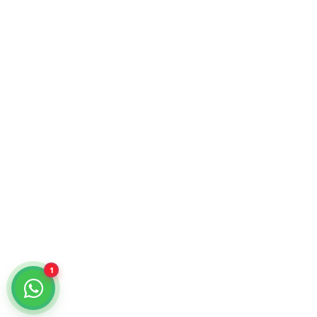
Atención comercial y catálogo especializado.
¿Cómo podemos ayudarte?
Selecciona un chat
Cotiza con nosotros
KiraTech
Me quiero dar de alta
KiraTech
1