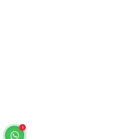
KiraTech © 2026. Tecnología para empresas.
Atención comercial y catálogo especializado.
¿Cómo podemos ayudarte?
Selecciona un chat
Cotiza con nosotros
KiraTech
Me quiero dar de alta
KiraTech
1