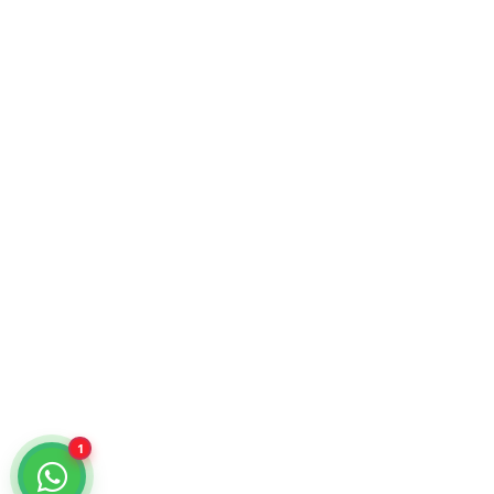
Atención comercial y catálogo especializado.
¿Cómo podemos ayudarte?
Selecciona un chat
Cotiza con nosotros
KiraTech
Me quiero dar de alta
KiraTech
1