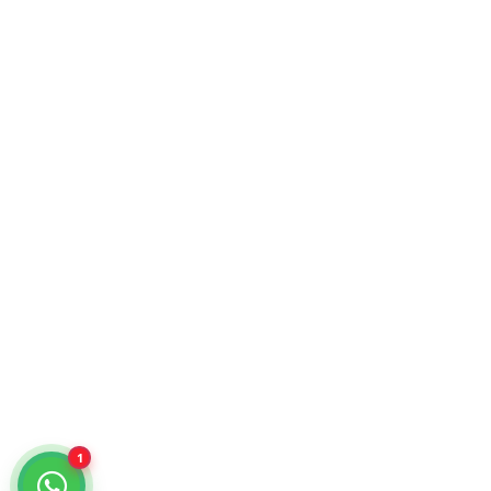
KiraTech © 2026. Tecnología para empresas.
Atención comercial y catálogo especializado.
¿Cómo podemos ayudarte?
Selecciona un chat
Cotiza con nosotros
KiraTech
Me quiero dar de alta
KiraTech
1