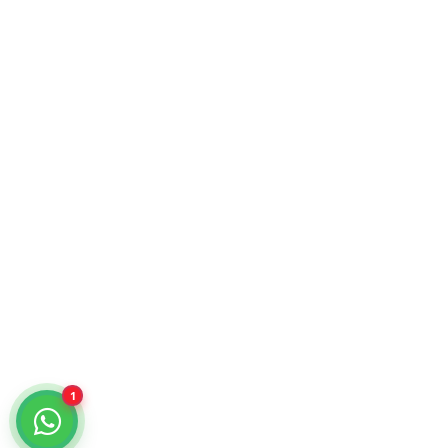
Atención comercial y catálogo especializado.
¿Cómo podemos ayudarte?
Selecciona un chat
Cotiza con nosotros
KiraTech
Me quiero dar de alta
KiraTech
1