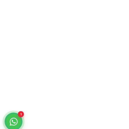
Atención comercial y catálogo especializado.
¿Cómo podemos ayudarte?
Selecciona un chat
Cotiza con nosotros
KiraTech
Me quiero dar de alta
KiraTech
1