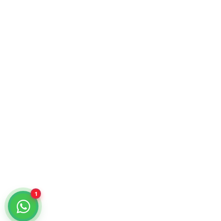
Atención comercial y catálogo especializado.
¿Cómo podemos ayudarte?
Selecciona un chat
Cotiza con nosotros
KiraTech
Me quiero dar de alta
KiraTech
1