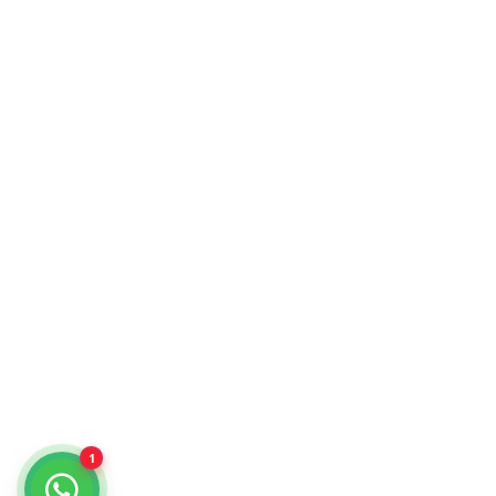
KiraTech © 2026. Tecnología para empresas.
¿Cómo podemos ayudarte?
Selecciona un chat
Cotiza con nosotros
KiraTech
Me quiero dar de alta
KiraTech
1